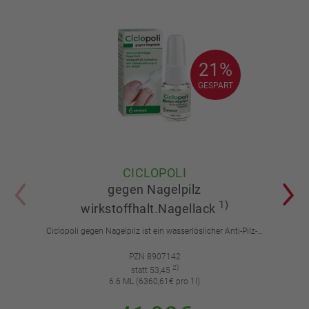
21%
21%
GESPART
GESPART
CICLOPOLI
gegen Nagelpilz
1)
wirkstoffhalt.Nagellack
Ciclopoli gegen Nagelpilz ist ein wasserlöslicher Anti-Pilz-Lack mit Tiefwirk-Effekt. Einfach anzuwenden. Stark in der Wirkung.
PZN 8907142
2)
statt 53,45
6.6 ML (6360,61€ pro 1l)