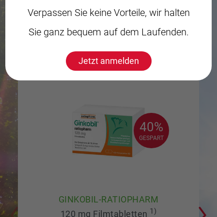
Verpassen Sie keine Vorteile, wir halten
ANGEBOTE
Sie ganz bequem auf dem Laufenden.
IM AUGUST
Jetzt anmelden
40%
40%
GESPART
GESPART
GINKOBIL-RATIOPHARM
1)
120 mg Filmtabletten