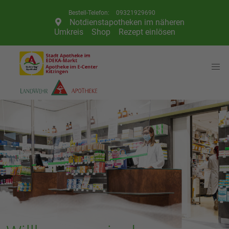
Telefon:
09321929690
Notdienstapotheken im näheren
Umkreis
Shop
Rezept einlösen