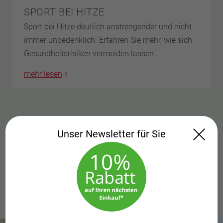
SPORT BEI HITZE
Sport bei Hitze deutlich anstrengender und nicht
immer unbedenklich. Erfahren Sie mehr, wie sich
Gesundheitsrisiken vermeiden lassen.
mehr lesen
…
Unser Newsletter für Sie
1
2
72