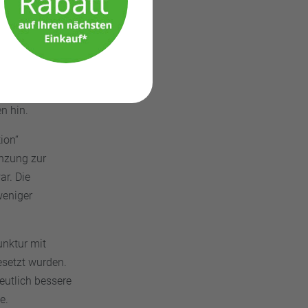
erzen
, wurde
rter
samkeit der
n hin.
ion“
änzung zur
r. Die
weniger
unktur mit
esetzt wurden.
eutlich bessere
e.