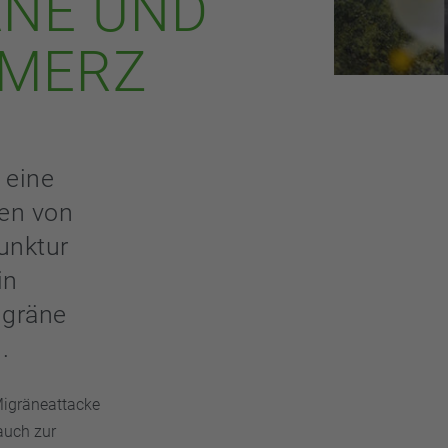
ÄNE UND
MERZ
 eine
den von
unktur
in
igräne
.
Migräneattacke
auch zur