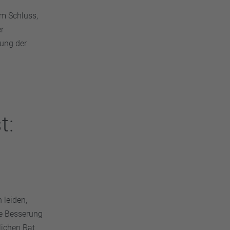
m Schluss,
r
ung der
t:
leiden,
te Besserung
lichen Rat