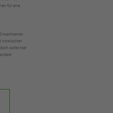
en für eine
 Erwachsenen
t inzwischen
och sollte hier
 andere