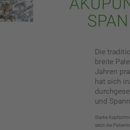
AKUPUN
SPA
Symbolbild
Die tradit
breite Pal
Jahren pra
hat sich i
durchgese
und Spann
Starke Kopfschme
setzt die Patient