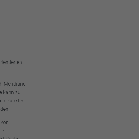
rientierten
ch Meridiane
ie kann zu
ten Punkten
rden.
 von
ie