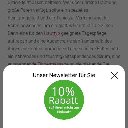
Umwelteinflüssen befreien. Wer über unreine Haut und
große Poren verfügt, sollte ein spezielles
Reinigungsfluid und ein Tonic zur Verfeinerung der
Poren anwenden, um ein glattes Hautbild zu erzielen.
Dann eine für den
Hauttyp
geeignete Tagespflege
auftragen und eine Augencreme sanft unterhalb des
Auges einklopfen. Vorbeugend gegen tiefere Falten hilft
ein nährendes und feuchtigkeitsspendendes Serum, eine
entspannende
Fingermassage
sowie glättende Öle.
Unser Newsletter für Sie
Gerade Frauen, die große Poren oder tiefere Falten
haben, profitieren von einem natürlichen Make-up. Denn
je mehr Masse aufgetragen wird, desto eher setzt sich
das Produkt in den Vertiefungen ab, womit diese nicht
kaschiert, sondern erst recht betont werden! Haben Sie
zum Beispiel viele Krähenfüße empfiehlt es sich, den
Councealer nur am inneren Augenlid rund um die