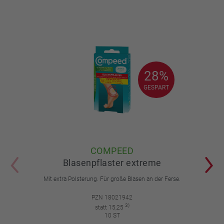
28%
28%
GESPART
GESPART
COMPEED
Blasenpflaster extreme
Mit extra Polsterung. Für große Blasen an der Ferse.
PZN 18021942
3)
statt 15,25
10 ST