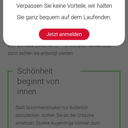
Nasenwurzel aufzutragen und nicht im äußeren Bereich.
Verpassen Sie keine Vorteile, wir halten
Damit wirkt der Blick wacher und heller.
Sie ganz bequem auf dem Laufenden.
Achten Sie bei Ihren kosmetischen Produkten den auf
den Verfall. Ein Hinweis dazu gibt Ihnen auf der
Jetzt anmelden
Verpackung die kleine aufgedruckte Dose. Meist sind
die Fabrikate zwischen 3 – 12 Monaten verwendbar,
dann sollten sie entsorgt werden
Schönheit
beginnt von
innen
Statt Schönheitsmakel nur äußerlich
abzudecken, sollten Sie an der Ursache
ansetzen. Dunkle Augenringe können zum