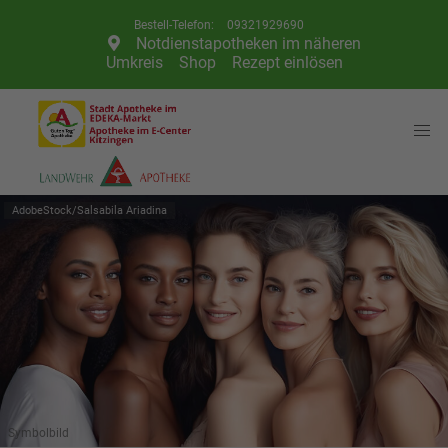
Telefon:
09321929690
Notdienstapotheken im näheren
Umkreis
Shop
Rezept einlösen
AdobeStock/Salsabila Ariadina
Symbolbild