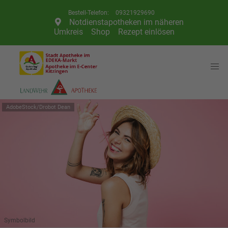
Telefon:
09321929690
Notdienstapotheken im näheren
Umkreis
Shop
Rezept einlösen
AdobeStock/Drobot Dean
Symbolbild