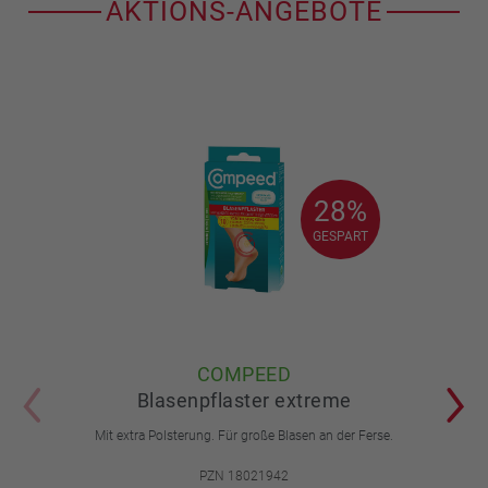
AKTIONS-ANGEBOTE
28%
28%
GESPART
GESPART
COMPEED
Blasenpflaster extreme
Mit extra Polsterung. Für große Blasen an der Ferse.
PZN 18021942