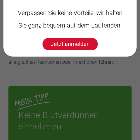
Klebe-Tattoos sind vor allem bei Kindern sehr beliebt.
Auch für Erwachsene sind sie eine gute Möglichkeit, um
Verpassen Sie keine Vorteile, wir halten
mögliche Stellen für ein dauerhaftes Tattoo
Sie ganz bequem auf dem Laufenden.
auszuprobieren. Wer allerdings zu Hautkrankheiten wie
Neurodermitis
oder
Schuppenflechte
neigt, sollte auf
Jetzt anmelden
temporäre Tattoos verzichten. Denn sie können die
Schutzbarriere der Haut beeinträchtigen und zu
allergischen Reaktionen oder Infektionen führen.
Keine Blutverdünner
einnehmen