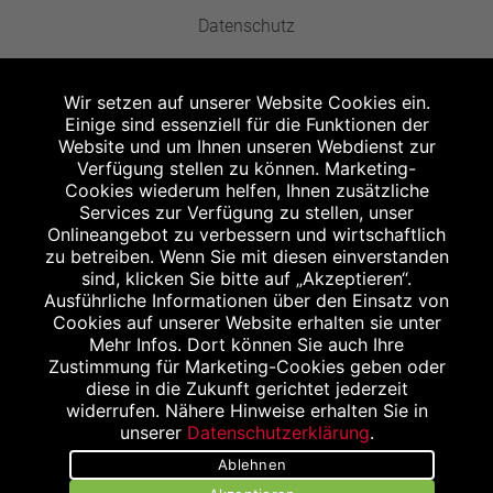
Datenschutz
Barrierefreiheit
Wir setzen auf unserer Website Cookies ein.
Kontakt
Einige sind essenziell für die Funktionen der
Website und um Ihnen unseren Webdienst zur
Bildnachweis
Verfügung stellen zu können. Marketing-
Cookies wiederum helfen, Ihnen zusätzliche
Stellenangebote
Services zur Verfügung zu stellen, unser
Onlineangebot zu verbessern und wirtschaftlich
zu betreiben. Wenn Sie mit diesen einverstanden
sind, klicken Sie bitte auf „Akzeptieren“.
Ausführliche Informationen über den Einsatz von
Cookies auf unserer Website erhalten sie unter
Abgabe in haushaltsüblichen Mengen, solange der Vorrat reicht. Für Druck-
Mehr Infos. Dort können Sie auch Ihre
und Satzfehler keine Haftung.
Zustimmung für Marketing-Cookies geben oder
1
Zu Risiken und Nebenwirkungen lesen Sie die Packungsbeilage und fragen
diese in die Zukunft gerichtet jederzeit
Sie Ihren Arzt oder Apotheker.
widerrufen. Nähere Hinweise erhalten Sie in
2
eigener ehemaliger Verkaufspreis in unserer Vor-Ort-Apotheke.
unserer
Datenschutzerklärung
.
3
Unverbindliche Preisempfehlung des Herstellers (UVP).
Ablehnen
powered by apovena.de