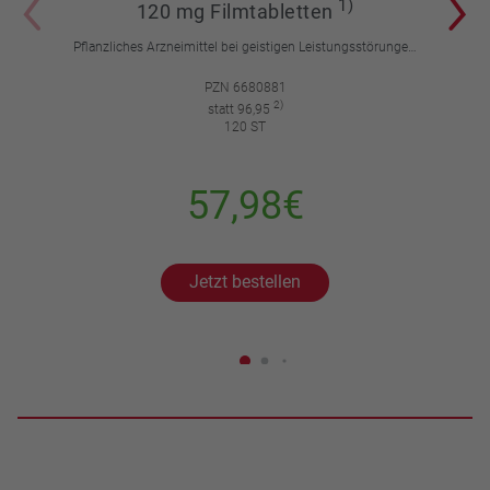
1)
120 mg Filmtabletten
Pflanzliches Arzneimittel bei geistigen Leistungsstörungen und Durchblutungsstörungen.
PZN 6680881
2)
statt 96,95
120 ST
57,98€
Jetzt bestellen