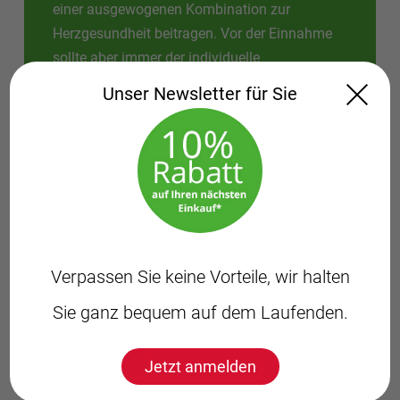
einer ausgewogenen Kombination zur
Herzgesundheit beitragen. Vor der Einnahme
sollte aber immer der individuelle
Gesundheitszustand, eventuelle
Unser Newsletter für Sie
Vorerkrankungen und der Lebensstil betrachtet
werden. Lassen Sie erst Ihre Blutwerte
überprüfen und kommen Sie damit zu uns. Ihre
Apotheke berät Sie gerne dazu!
Verpassen Sie keine Vorteile, wir halten
Sie ganz bequem auf dem Laufenden.
Axel
Holzmann,
Ihr Apotheker
Jetzt anmelden