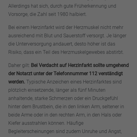
ans Tageslicht. Wer bereits unter bekannten
Allerdings hat sich, durch gute Früherkennung und
Vorerkrankungen oder gar Symptomen leidet, sollte
Vorsorge, die Zahl seit 1980 halbiert.
sich von einem Kardiologen untersuchen lassen. Er
Bei einem Herzinfarkt wird der Herzmuskel nicht mehr
kann durch Ultraschall, EKG und Langzeit-EKG
ausreichend mit Blut und Sauerstoff versorgt. Je länger
überprüfen, ob und in welchem Umfang das Herz
die Unterversorgung andauert, desto höher ist das
angegriffen ist.
Risiko, dass ein Teil des Herzmuskelgewebes abstirbt.
Daher gilt:
Bei Verdacht auf Herzinfarkt sollte umgehend
der Notarzt unter der Telefonnummer 112 verständigt
werden.
Typische Anzeichen eines Herzinfarktes sind
plötzlich einsetzende, länger als fünf Minuten
anhaltende, starke Schmerzen oder ein Druckgefühl
hinter dem Brustbein, die in den linken Arm, seltener in
beide Arme oder in den rechten Arm, in den Hals oder
Kiefer ausstrahlen können. Häufige
Begleiterscheinungen sind zudem Unruhe und Angst,