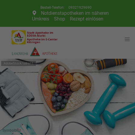
Telefon:
09321929690
Notdienstapotheken im näheren
Umkreis
Shop
Rezept einlösen
AdobeStock/udra11
Symbolbild