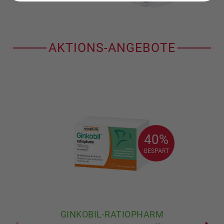
AKTIONS-ANGEBOTE
40%
40%
GESPART
GESPART
GINKOBIL-RATIOPHARM