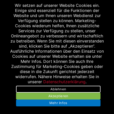
allein jedoch nicht reichen. Da sind sich Fachleute einig.
Wir setzen auf unserer Website Cookies ein.
Das Robert Koch-Institut appelliert daher an die
Einige sind essenziell für die Funktionen der
Bürgerinnen und Bürger, unbedingt die Impfangebote
Website und um Ihnen unseren Webdienst zur
Verfügung stellen zu können. Marketing-
wahrzunehmen, sofern noch nicht geschehen.
Cookies wiederum helfen, Ihnen zusätzliche
Außerdem sollte man Kontakte möglichst reduzieren
Services zur Verfügung zu stellen, unser
und sich an die AHA+L-Regel halten – auch bei 2G- und
Onlineangebot zu verbessern und wirtschaftlich
zu betreiben. Wenn Sie mit diesen einverstanden
3G-Veranstaltungen.
sind, klicken Sie bitte auf „Akzeptieren“.
Ausführliche Informationen über den Einsatz von
Cookies auf unserer Website erhalten sie unter
Mehr Infos. Dort können Sie auch Ihre
Corona-Impfung für alle Kinder
Zustimmung für Marketing-Cookies geben oder
diese in die Zukunft gerichtet jederzeit
und Jugendlichen – jetzt von
widerrufen. Nähere Hinweise erhalten Sie in
der STIKO empfohlen
unserer
Datenschutzerklärung
.
Ablehnen
19.08.2021 – Soll ich mein Kind gegen Corona impfen
Akzeptieren
lassen? Diese Entscheidung dürfte vielen Eltern jetzt
Mehr Infos
leichter fallen, nachdem die Ständige Impfkommission