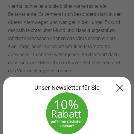
viermal schneller als die bisher vorherrschende
Deltavariante. Es vermehrt sich besonders stark in den
oberen Atemwegen und weniger in der Lunge. Es wird
deshalb leichter über Mund und Nase ausgestoßen.
Infizierte Menschen können das Virus schon ein bis
zwei Tage, bevor sie selbst Krankheitssymptome
aufweisen, an andere weitergeben. All das führt dazu,
dass sich viele Menschen in kurzer Zeit infizieren und
das Virus weitergeben können.
Wie gefährlich ist Omikron?
Unser Newsletter für Sie
Das Omikron-Virus wurde von der
Weltgesundheitsorganisation (WHO) als
besorgniserregende Variante des SARS-CoV-2-Virus
(Variant of Concern, VOC) eingestuft. Der Grund:
Omikron ist besonders ansteckend, kann zu schweren