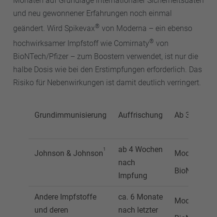
Monaten auf Grundlage internationaler Sicherheitsdaten
und neu gewonnener Erfahrungen noch einmal
®
geändert. Wird Spikevax
von Moderna – ein ebenso
®
hochwirksamer Impfstoff wie Comirnaty
von
BioNTech/Pfizer – zum Boostern verwendet, ist nur die
halbe Dosis wie bei den Erstimpfungen erforderlich. Das
Risiko für Nebenwirkungen ist damit deutlich verringert.
Grundimmunisierung
Auffrischung
Ab 30 Jahre
ab 4 Wochen
1
2
Johnson & Johnson
Moderna
od
nach
BioNTech/Pf
Impfung
Andere Impfstoffe
ca. 6 Monate
2
Moderna
od
und deren
nach letzter