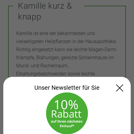
Kamille kurz &
knapp
Kamille ist eine der bekanntesten und
vielseitigsten Heilpflanzen in der Hausapotheke.
Richtig eingesetzt kann sie leichte Magen-Darm-
Krämpfe, Blähungen, gereizte Schleimhäute im
Mund- und Rachenraum,
Erkältungsbeschwerden sowie leichte
Hautreizungen lindern. Ihre Stärke liegt in der
Unser Newsletter für Sie
sanften, traditionellen Anwendung bei
unkomplizierten Beschwerden.
Gleichzeitig verdient Kamille mehr Respekt, als
ihr oft entgegengebracht wird. „Natürlich“
bedeutet nicht automatisch „immer harmlos“.