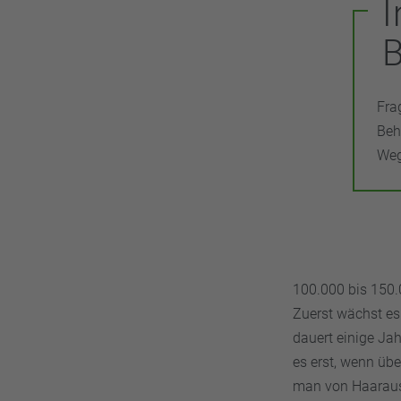
I
B
Fra
Beh
Weg
100.000 bis 150.
Zuerst wächst es 
dauert einige Jah
es erst, wenn üb
man von Haarausf