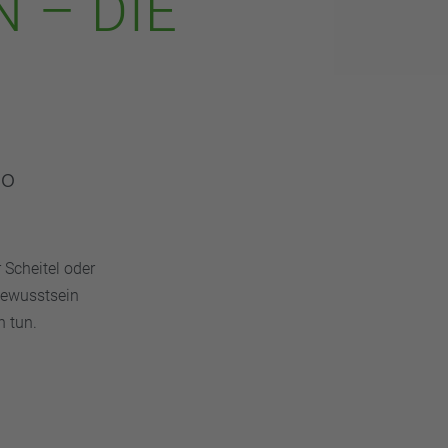
 – DIE
so
Scheitel oder
bewusstsein
n tun.