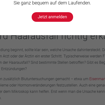
Sie ganz bequem auf dem Laufenden.
chlicherweise die Haarwurzeln angreift.
Jetzt anmelden
rd Haarausfall richtig er
lung beginnt, sollte klar sein, welche Ursache dahintersteckt. Da
Arzt oder der Ärztin ein erster Schritt. Typischerweise werden F
 der Haarausfall? Sind bestimmte Stellen betroffen? Gibt es B
 Entzündungen?
 zusätzlich Blutuntersuchungen gemacht – etwa um
Eisenman
leme oder Hormonveränderungen festzustellen. Auch eine gena
er dem Mikroskop kann helfen. Erst wenn man die Ursache kennt,
.