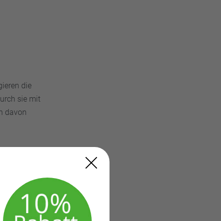
gieren die
rch sie mit
en davon
r insgesamt
ormonelle
stoffmangel
das