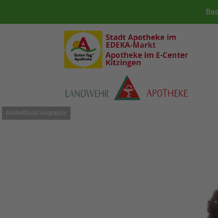
AdobeStock/unigraphy