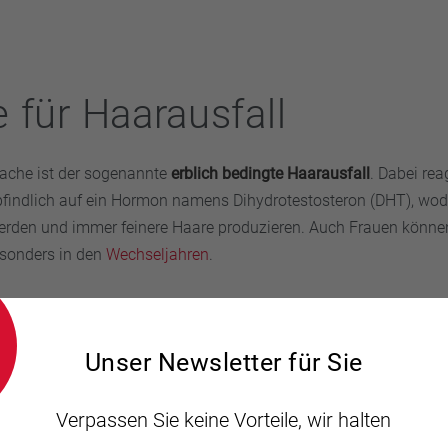
 für Haarausfall
sache ist der sogenannte
erblich bedingte Haarausfall
. Dabei rea
indlich auf ein Hormon namens Dihydrotestosteron (DHT), wodu
 werden und immer feinere Haare produzieren. Auch Frauen könn
esonders in den
Wechseljahren
.
 noch den sogenannten
diffusen Haarausfall
. Hier wird das Haa
s sich bestimmte kahle Stellen bilden. Gründe können Stress, h
Unser Newsletter für Sie
ine
Schilddrüsenerkrankung
, bestimmte Medikamente oder Nähr
Verpassen Sie keine Vorteile, wir halten
kreisrunde Haarausfall
auf, eine Autoimmunerkrankung, bei der 