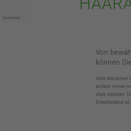
HAARA
Symbolbild
Von bewähr
können Sie
Viele Menschen l
einfach immer me
stark belasten. D
Entscheidend ist,