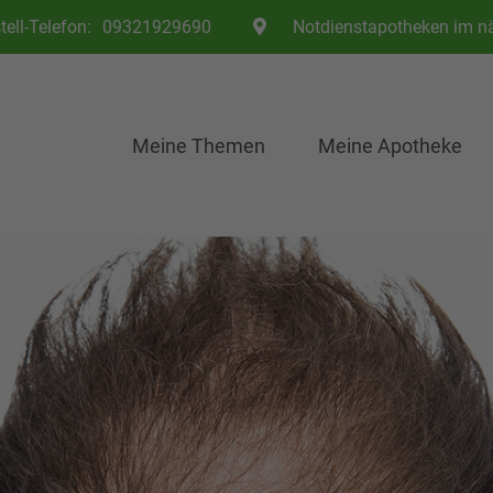
Telefon:
09321929690
Notdienstapotheken im n
Meine Themen
Meine Apotheke