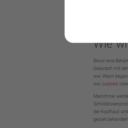
Immunsystem fäls
Wie wi
Bevor eine Behand
Gespräch mit dem 
wie: Wann begann
wie
Juckreiz
oder
Manchmal werden
Schilddrüsenprob
der Kopfhaut unt
gezielt behandeln