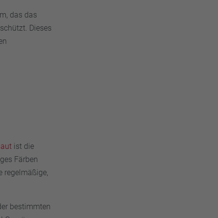
ym, das das
schützt. Dieses
en
?
aut
ist die
iges Färben
e regelmäßige,
er bestimmten