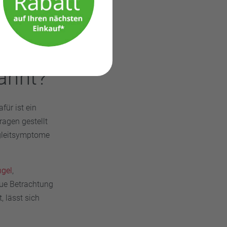
kannt?
für ist ein
ragen gestellt
egleitsymptome
gel
,
ue Betrachtung
 lässt sich