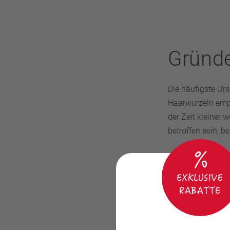
Gründe
Die häufigste Ur
Haarwurzeln empf
der Zeit kleiner
betroffen sein, b
Daneben gibt es
dünner, ohne das
Umstellungen, e
sein.
Seltener tritt der