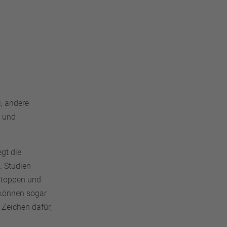
i, andere
und
gt die
. Studien
 stoppen und
 können sogar
 Zeichen dafür,