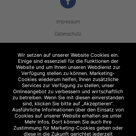
Impressum
Datenschutz
Barrierefreiheit
Wir setzen auf unserer Website Cookies ein.
Kontakt
Einige sind essenziell für die Funktionen der
Website und um Ihnen unseren Webdienst zur
Bildnachweis
Verfügung stellen zu können. Marketing-
Cookies wiederum helfen, Ihnen zusätzliche
Stellenangebote
Services zur Verfügung zu stellen, unser
Onlineangebot zu verbessern und wirtschaftlich
zu betreiben. Wenn Sie mit diesen einverstanden
sind, klicken Sie bitte auf „Akzeptieren“.
Ausführliche Informationen über den Einsatz von
Cookies auf unserer Website erhalten sie unter
Abgabe in haushaltsüblichen Mengen, solange der Vorrat reicht. Für Druck-
Mehr Infos. Dort können Sie auch Ihre
und Satzfehler keine Haftung.
Zustimmung für Marketing-Cookies geben oder
1
Zu Risiken und Nebenwirkungen lesen Sie die Packungsbeilage und fragen
diese in die Zukunft gerichtet jederzeit
Sie Ihren Arzt oder Apotheker.