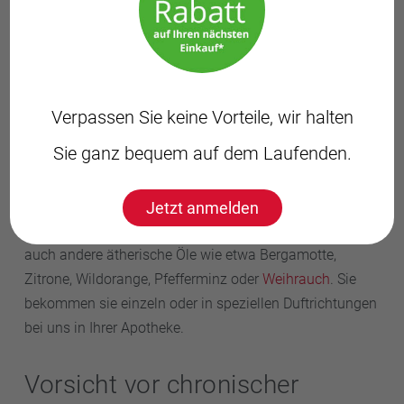
Ein angenehmer Duft kann helfen, Stress besser zu
ertragen. In Ihrer Apotheke finden Sie zum Beispiel
verschiedene Anti-Stress-Roll-Ons, Sprays oder
ätherische Öl-Mischungen, beispielsweise mit
Verpassen Sie keine Vorteile, wir halten
beruhigendem
Lavendel
und Sandelholz. Einfach auf die
Handgelenke, Schläfen und den Nacken auftragen, als
Sie ganz bequem auf dem Laufenden.
Raumspray verwenden oder in die Maske sprühen und
den Duft genießen.
Jetzt anmelden
Für mehr Energie und eine bessere Stimmung sorgen
auch andere ätherische Öle wie etwa Bergamotte,
Zitrone, Wildorange, Pfefferminz oder
Weihrauch
. Sie
bekommen sie einzeln oder in speziellen Duftrichtungen
bei uns in Ihrer Apotheke.
Vorsicht vor chronischer