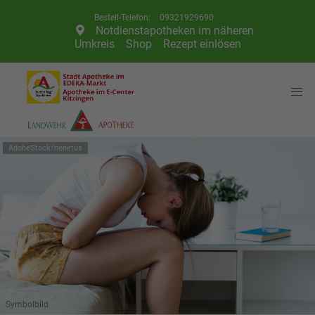
Telefon:
09321929690
Notdienstapotheken im näheren
Umkreis
Shop
Rezept einlösen
AdobeStock/nenetus
Symbolbild