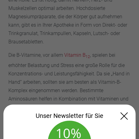
Muskelzellen optimal arbeiten. Hochdosierte
Magnesiumpräparate, die der Körper gut aufnehmen
kann, gibt es in Ihrer Apotheke in Form von Direkt- oder
Trinkgranulat, Trinkampullen, Kapseln, Lutsch- oder
Brausetabletten.
Die B-Vitamine, vor allem
Vitamin B
, spielen bei
12
erhöhter Belastung und Stress eine große Rolle für die
Konzentrations- und Leistungsfähigkeit. Da sie „Hand in
Hand“ arbeiten, sollten sie am besten als Vitamin-B-
Komplex eingenommen werden. Bestimmte
Aminosäuren helfen in Kombination mit Vitaminen und
Mineralstoffen ebenfalls kurzfristig und langfristig bei
Unser Newsletter für Sie
Erschöpfung und füllen die Energiereserven wieder auf.
Ätherische Öle