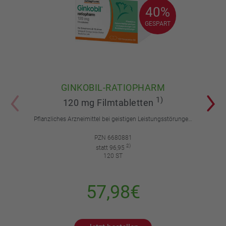
40%
40%
GESPART
GESPART
GINKOBIL-RATIOPHARM
1)
120 mg Filmtabletten
Pflanzliches Arzneimittel bei geistigen Leistungsstörungen und Durchblutungsstörungen.
PZN 6680881
2)
statt 96,95
120 ST
57,98€