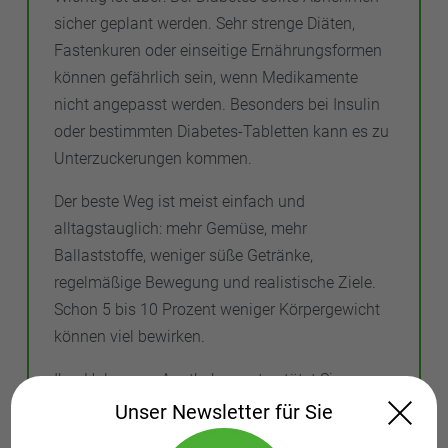
sicher geplant werden. Sehr strenge Diäten,
Fastenkuren oder einseitige Ernährungsformen
können gefährlich sein, wenn Medikamente
nicht angepasst werden. Besonders bei Insulin
oder bestimmten Diabetes-Tabletten kann es zu
Unterzuckerungen kommen.
Der beste Weg ist meist einfach und
alltagstauglich: mehr Gemüse, mehr
Ballaststoffe, weniger süße Getränke,
regelmäßige Bewegung und realistische Ziele.
Schon 5 bis 10 Prozent weniger Körpergewicht
können viel bewirken.
Ihre Holzmann Apotheken unterstützt Sie gern.
Wir beraten zu Medikamenten,
Unser Newsletter für Sie
Blutzuckermessung, Unterzuckerungen,