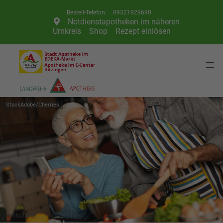
Telefon:
09321929690
Notdienstapotheken im näheren
Umkreis
Shop
Rezept einlösen
StockAdobe/Cherries
Symbolbild