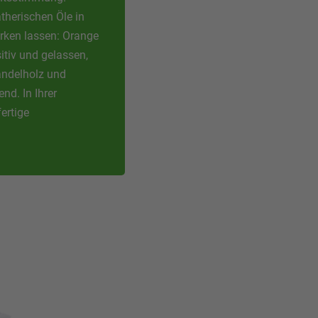
therischen Öle in
rken lassen: Orange
tiv und gelassen,
andelholz und
nd. In Ihrer
ertige