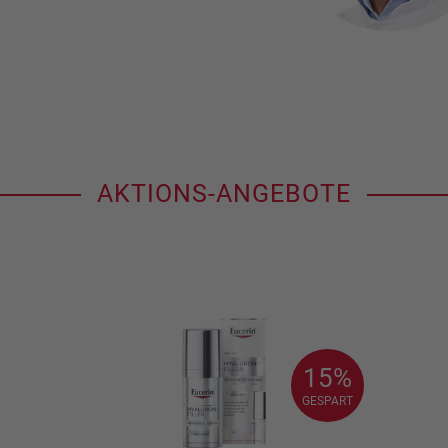
AKTIONS-ANGEBOTE
15%
15%
GESPART
GESPART