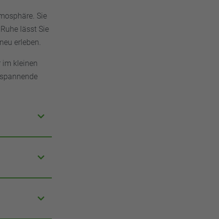
tmosphäre. Sie
Ruhe lässt Sie
neu erleben.
 im kleinen
ntspannende
e gemeinsam
nur die
ch
kse sorgen
elegenen
wechslung
n Sie die