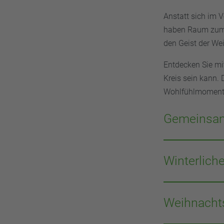
Anstatt sich im V
haben Raum zum 
den Geist der We
Entdecken Sie mit
Kreis sein kann.
Wohlfühlmomente
Gemeinsam
Verwandeln Sie d
ein festliches Me
Winterlich
Zusammenarbeit, 
gebackenen Zimts
Unternehmen Sie 
für echte Weihn
Park. Die Ruhe d
Weihnachts
zum Stubenhocke