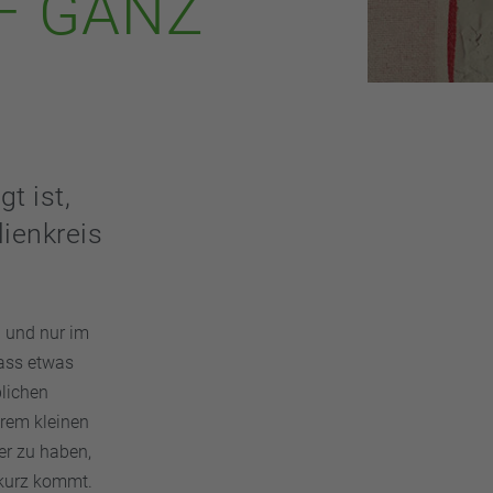
– GANZ
t ist,
lienkreis
 und nur im
dass etwas
blichen
hrem kleinen
er zu haben,
 kurz kommt.