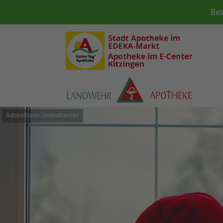
AdobeStock/JenkoAtaman