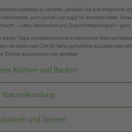
orbereitungsstress zu verlieren, genießen Sie eine entspannte A
Nachdenken, zum Lachen und sogar für spontane Ideen. Diese 
ihnacht – Liebe, Dankbarkeit und Zusammengehörigkeit – ganz 
 diesen Tipps, wie bereichernd eine besinnliche Weihnachtsfeier
 Denn es bleibt mehr Zeit für Nähe, gemütliche Auszeiten oder e
. Einfach ausprobieren und genießen:
es Kochen und Backen
ie Küche in den Mittelpunkt Ihres Weihnachtsfests. Bereiten Si
nü zu oder backen Sie traditionelle Plätzchen. Dies fördert nicht 
e Naturerkundung
sondern schafft auch wertvolle Erinnerungen. Der Duft von fris
ternen und die gemeinsame Kreativität beim Dekorieren der Ke
einen Spaziergang durch verschneite Wälder oder einen naheg
achtsstimmung. Vor allem Kinder lieben gemeinsames Backen!
er Natur und die frische Winterluft bieten eine willkommene Ab
basteln und Spielen
n. Nehmen Sie Thermoskannen mit heißem Tee mit und genieße