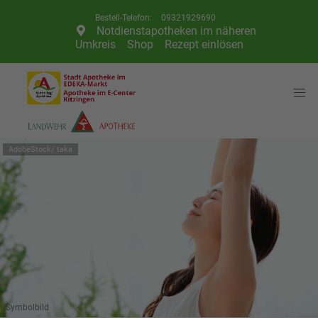
Telefon:
09321929690
Notdienstapotheken im näheren
Umkreis
Shop
Rezept einlösen
AdobeStock/ taka
Symbolbild