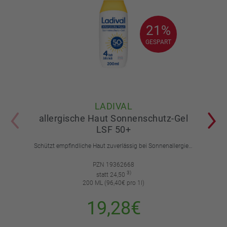
21%
21%
GESPART
GESPART
LADIVAL
allergische Haut Sonnenschutz-Gel
LSF 50+
Schützt empfindliche Haut zuverlässig bei Sonnenallergie und Mallorca-Akne. Mit 4-fach Zellschutz und einer leichten, nicht fettenden Gel-Formel.
PZN 19362668
3)
statt 24,50
200 ML (96,40€ pro 1l)
19,28€